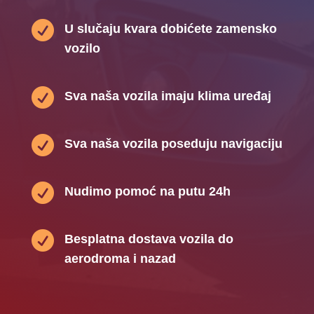

U slučaju kvara dobićete zamensko
vozilo

Sva naša vozila imaju klima uređaj

Sva naša vozila poseduju navigaciju

Nudimo pomoć na putu 24h

Besplatna dostava vozila do
aerodroma i nazad