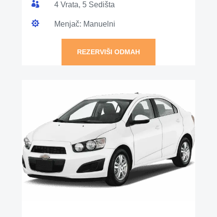

4 Vrata, 5 Sedišta

Menjač: Manuelni
REZERVIŠI ODMAH