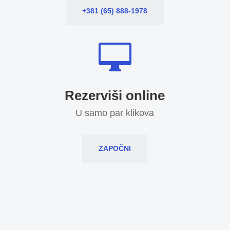
+381 (65) 888-1978

Rezerviši online
U samo par klikova
ZAPOČNI