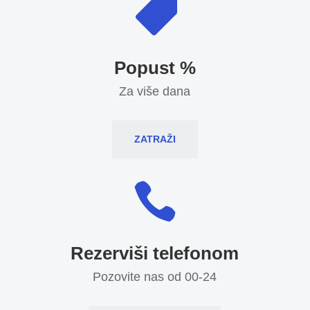

Popust %
Za više dana
ZATRAŽI

Rezerviši telefonom
Pozovite nas od 00-24