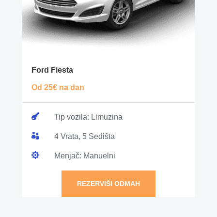
Ford Fiesta
Od 25€ na dan

Tip vozila: Limuzina

4 Vrata, 5 Sedišta

Menjač: Manuelni
REZERVIŠI ODMAH