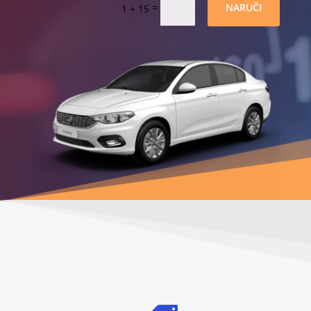
=
NARUČI
1 + 15