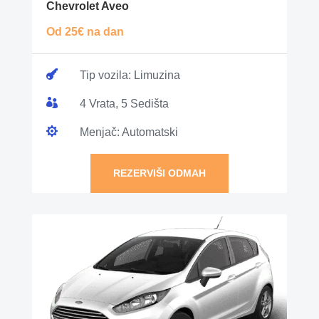
Chevrolet Aveo
Od 25€ na dan

Tip vozila: Limuzina

4 Vrata, 5 Sedišta

Menjač: Automatski
REZERVIŠI ODMAH