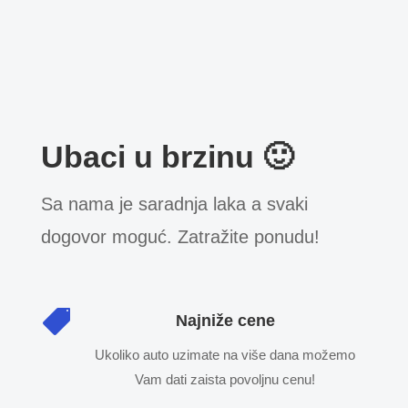
Ubaci u brzinu 🙂
Sa nama je saradnja laka a svaki
dogovor moguć. Zatražite ponudu!

Najniže cene
Ukoliko auto uzimate na više dana možemo
Vam dati zaista povoljnu cenu!