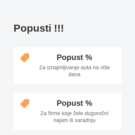
Popusti !!!
Popust %

Za iznajmljivanje auta na više
dana
Popust %

Za firme koje žele dugoročni
najam ili saradnju