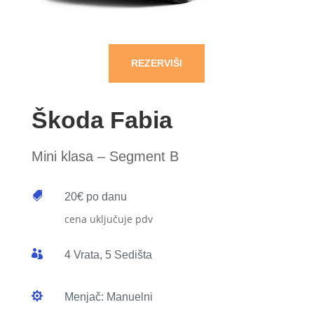
REZERVIŠI
Škoda Fabia
Mini klasa – Segment B

20€ po danu
cena uključuje pdv

4 Vrata, 5 Sedišta

Menjač: Manuelni