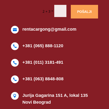
=
2 + 3
POŠALJI
rentacargong@gmail.com

+381 (065) 888-1120

+381 (011) 3181-491

+381 (063) 8848-808

Jurija Gagarina 151 A, lokal 135

Novi Beograd